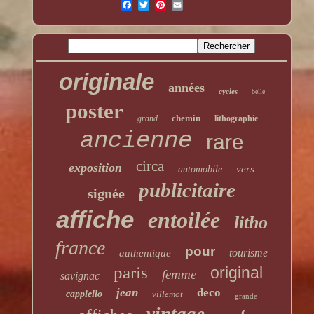
originale
années
cycles
belle
poster
chemin
grand
lithographie
ancienne
rare
circa
exposition
vers
automobile
publicitaire
signée
affiche
entoilée
litho
france
pour
tourisme
authentique
paris
original
femme
savignac
jean
deco
cappiello
villemot
grande