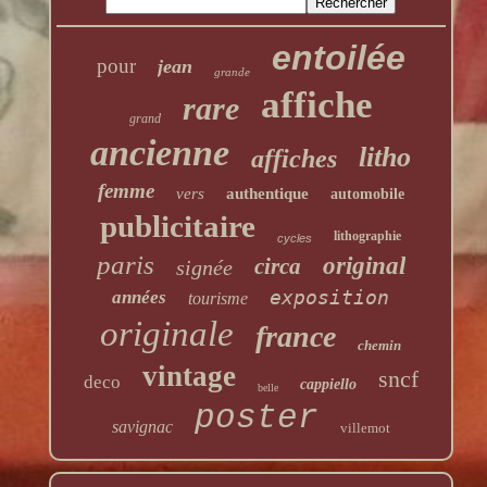
entoilée
pour
jean
grande
affiche
rare
grand
ancienne
litho
affiches
femme
vers
authentique
automobile
publicitaire
lithographie
cycles
paris
original
circa
signée
exposition
années
tourisme
originale
france
chemin
vintage
sncf
deco
cappiello
belle
poster
savignac
villemot