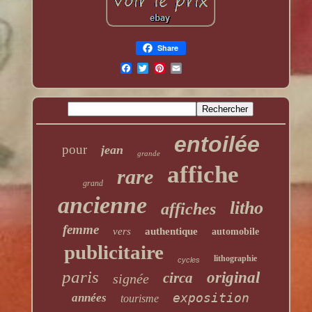
Share
entoilée
pour
jean
grande
affiche
rare
grand
ancienne
litho
affiches
femme
vers
authentique
automobile
publicitaire
lithographie
cycles
paris
original
circa
signée
exposition
années
tourisme