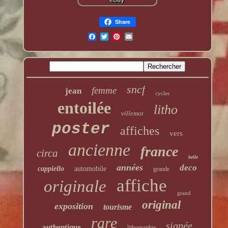
Share
sncf
femme
jean
cycles
entoilée
litho
villemot
poster
affiches
vers
ancienne
france
circa
belle
années
deco
cappiello
automobile
grande
affiche
originale
grand
original
exposition
tourisme
rare
signée
authentique
lithographie