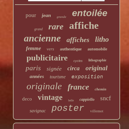
entoilée
pour
jean
grande
affiche
rare
grand
ancienne
litho
affiches
femme
vers
authentique
automobile
publicitaire
lithographie
cycles
paris
original
circa
signée
exposition
années
tourisme
originale
france
chemin
vintage
sncf
deco
cappiello
belle
poster
savignac
villemot