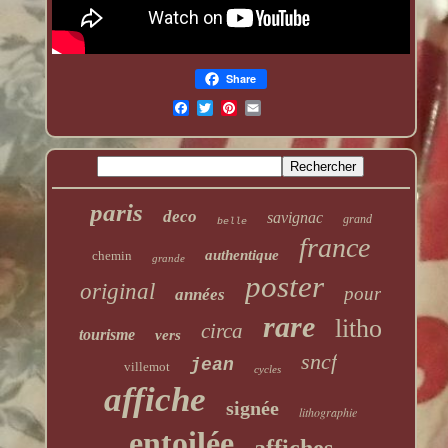
Share
paris
deco
savignac
grand
belle
france
authentique
chemin
grande
poster
original
pour
années
rare
litho
circa
tourisme
vers
sncf
jean
villemot
cycles
affiche
signée
lithographie
entoilée