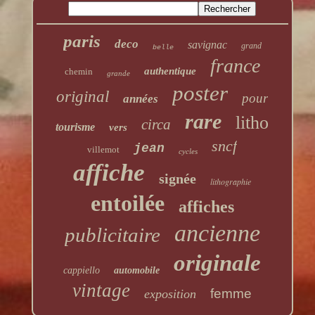
paris
deco
savignac
grand
belle
france
authentique
chemin
grande
poster
original
pour
années
rare
litho
circa
tourisme
vers
sncf
jean
villemot
cycles
affiche
signée
lithographie
entoilée
affiches
ancienne
publicitaire
originale
cappiello
automobile
vintage
femme
exposition