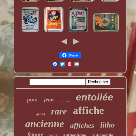
Share
entoilée
pour
jean
grande
affiche
rare
grand
ancienne
litho
affiches
femme
vers
authentique
automobile