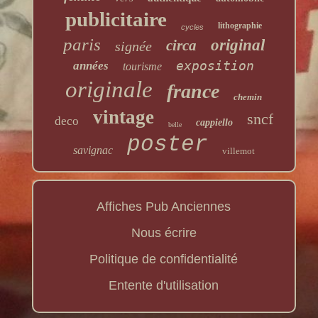
publicitaire
lithographie
cycles
paris
original
circa
signée
exposition
années
tourisme
originale
france
chemin
vintage
sncf
deco
cappiello
belle
poster
savignac
villemot
Affiches Pub Anciennes
Nous écrire
Politique de confidentialité
Entente d'utilisation