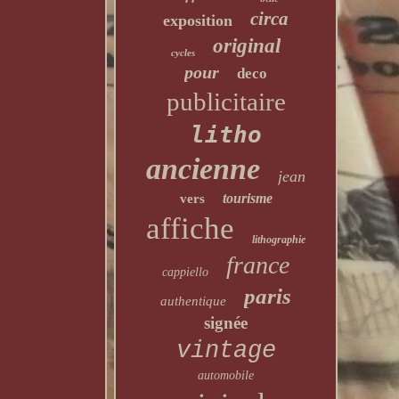
circa
exposition
original
cycles
pour
deco
publicitaire
litho
ancienne
jean
tourisme
vers
affiche
lithographie
france
cappiello
paris
authentique
signée
vintage
automobile