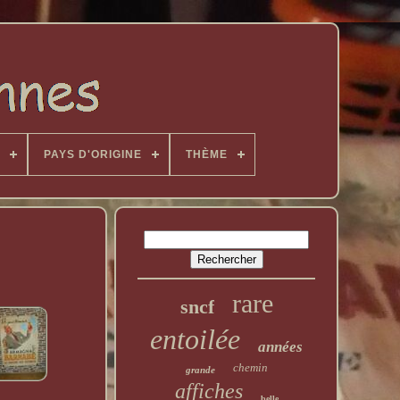
PAYS D'ORIGINE
THÈME
rare
sncf
entoilée
années
chemin
grande
affiches
belle